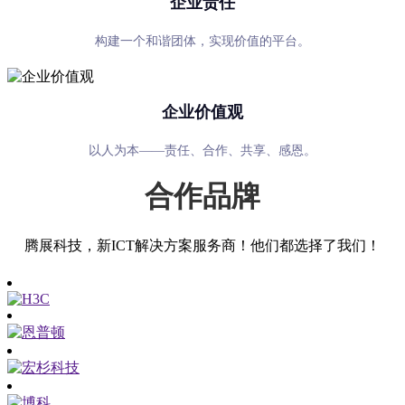
企业责任
构建一个和谐团体，实现价值的平台。
企业价值观
以人为本——责任、合作、共享、感恩。
合作品牌
腾展科技，新ICT解决方案服务商！他们都选择了我们！