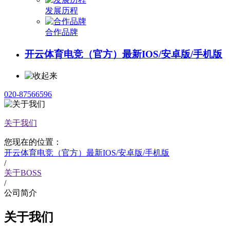
发展历程
合作品牌
开云体育电竞（官方）最新IOS/安卓版/手机版
020-87566596
关于我们
您现在的位置：
开云体育电竞（官方）最新IOS/安卓版/手机版
/
关于BOSS
/
公司简介
关于我们