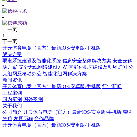
上一页
1
下一页
开云体育电竞（官方）最新IOS/安卓版/手机版
解决方案
弱电系统建设及智能化系统
信息安全整体解决方案
安全云解
决方案
安全无线网络建设方案
智能化机房建设及动环监测
分
支组网及移动办公
智能化组网解决方案
新闻资讯
开云体育电竞（官方）最新IOS/安卓版/手机版
行业新闻
工程案例
国内案例
国外案例
关于我们
公司简介
开云体育电竞（官方）最新IOS/安卓版/手机版
荣誉
资质
发展历程
合作品牌
开云体育电竞（官方）最新IOS/安卓版/手机版