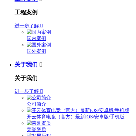
工程案例
进一步了解

国内案例
国外案例
关于我们

关于我们
进一步了解

公司简介
开云体育电竞（官方）最新IOS/安卓版/手机版
荣誉资质