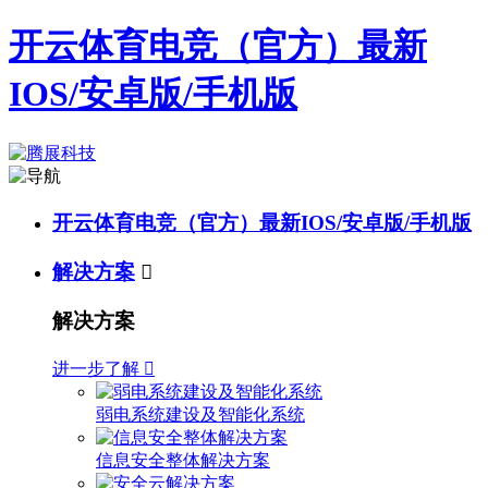
开云体育电竞（官方）最新
IOS/安卓版/手机版
开云体育电竞（官方）最新IOS/安卓版/手机版
解决方案

解决方案
进一步了解

弱电系统建设及智能化系统
信息安全整体解决方案