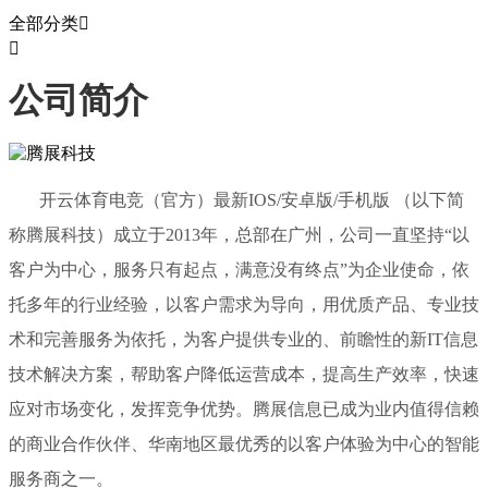
全部分类


公司简介
开云体育电竞（官方）最新IOS/安卓版/手机版 （以下简
称腾展科技）成立于2013年，总部在广州，公司一直坚持“以
客户为中心，服务只有起点，满意没有终点”为企业使命，依
托多年的行业经验，以客户需求为导向，用优质产品、专业技
术和完善服务为依托，为客户提供专业的、前瞻性的新IT信息
技术解决方案，帮助客户降低运营成本，提高生产效率，快速
应对市场变化，发挥竞争优势。腾展信息已成为业内值得信赖
的商业合作伙伴、华南地区最优秀的以客户体验为中心的智能
服务商之一。