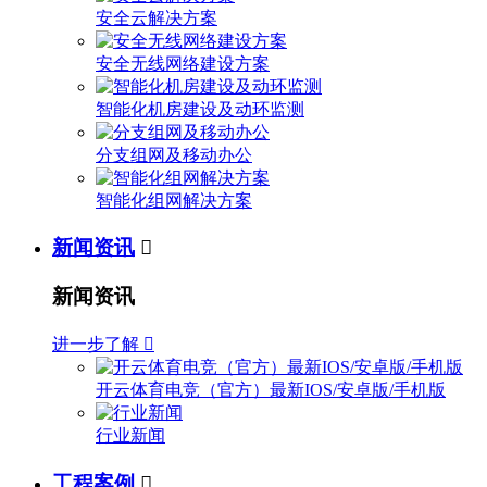
安全云解决方案
安全无线网络建设方案
智能化机房建设及动环监测
分支组网及移动办公
智能化组网解决方案
新闻资讯

新闻资讯
进一步了解

开云体育电竞（官方）最新IOS/安卓版/手机版
行业新闻
工程案例
